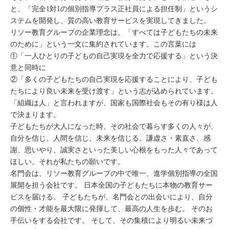
と、「完全1対1の個別指導プラス正社員による担任制」というシ
ステムを開発し、質の高い教育サービスを実現してきました。
リソー教育グループの企業理念は、「すべては子どもたちの未来
のために」という一文に集約されています。この言葉には
①「一人ひとりの子どもの自己実現を全力で応援する」という決
意と同時に
②「多くの子どもたちの自己実現を応援することにより、子ども
たちにより良い未来を受け渡す」という志が込められています。
「組織は人」と言われますが、国家も国際社会もその有り様は人
で決まります。
子どもたちが大人になった時、その社会で暮らす多くの人々が、
自分を信じ、人間を信じ、未来を信じる。謙虚さ・素直さ、感
謝、思いやり、誠実さといった美しい心根をもった人々であって
ほしい。それが私たちの願いです。
名門会は、リソー教育グループの中で唯一、進学個別指導の全国
展開を担う会社です。 日本全国の子どもたちに本物の教育サー
ビスを届ける。 子どもたちが、名門会との出会いにより、自分
の個性・才能を最大限に発揮して、最高の人生を歩む。 そのお
手伝いをする会社です。 そして、その集積により明るい未来づ